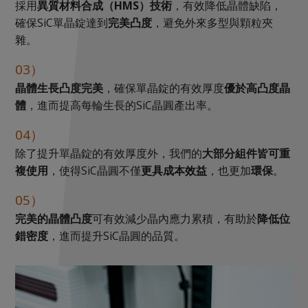
採用
異質材料合成（HMS）技術
，有效降低晶體缺陷，
確保SiC單晶錠達到
完美凸度
，避免外來多型與顆粒夾
雜。
03）
晶體生長凸度完美
，確保單晶錠的有效厚度
優於高凸度晶
體
，進而提高每輪生長的SiC晶圓產出率。
04）
除了提升單晶錠的有效厚度外，我們的
大部分組件皆可重
複使用
，使得SiC晶圓不僅
更具成本效益
，也更加
環保
。
05）
完美的晶體凸度
可有效減少晶內應力累積，有助於
降低位
錯密度
，進而提升SiC晶圓的品質。