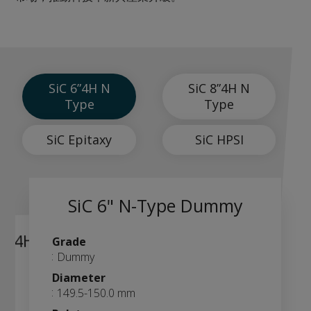
SiC 6”4H N
SiC 8”4H N
Type
Type
SiC Epitaxy
SiC HPSI
SiC 6" N-Type Dummy
 6”4H N-Type SBD
Grade
Dummy
e MOS
Diameter
149.5-150.0 mm
r