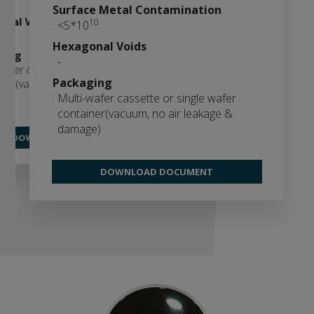
Surface Metal Contamination
onal Voids
10
<5*10
 single wafer
Hexagonal Voids
ging
ir leakage &
-
wafer cassette or single wafer
iner(vacuum, no air leakage &
Packaging
Multi-wafer cassette or single wafer
ge)
OCUMENT
container(vacuum, no air leakage &
damage)
DOWNLOAD DOCUMENT
DOWNLOAD DOCUMENT