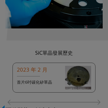
SiC單晶發展歷史
2023 年 2 月
2
首片6吋碳化矽單晶
首