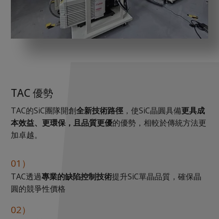
TAC 優勢
TAC的SiC團隊開創
全新技術路徑
，使SiC晶圓具備
更具成
本效益、更環保，且品質更優
的優勢，相較於傳統方法更
加卓越。
01）
TAC透過
專業的缺陷控制技術
提升SiC單晶品質，確保晶
圓的競爭性價格
02）