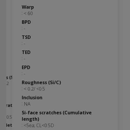
Warp
< 60
BPD
-
TSD
-
TED
-
EPD
-
ess (Si/C)
Roughness (Si/C)
 <0.2
< 0.2/ <0.5
on
Inclusion
%
mulative
NA
e scratches (Cumulative
)
Si-face scratches (Cumulative
mination
 CL<0.5D
length)
ce Metal Contamination
<5ea; CL<0.5D
10