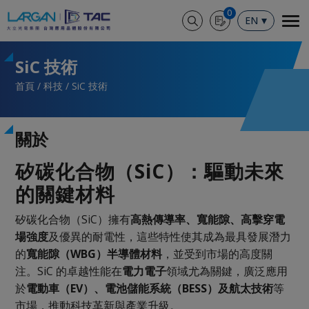
Cookie管理面板
0
EN
SiC 技術
首頁
科技
SiC 技術
關於
矽碳化合物（SiC）：驅動未來
的關鍵材料
矽碳化合物（SiC）擁有
高熱傳導率、寬能隙、高擊穿電
場強度
及優異的耐電性，這些特性使其成為最具發展潛力
的
寬能隙（WBG）半導體材料
，並受到市場的高度關
注。SiC 的卓越性能在
電力電子
領域尤為關鍵，廣泛應用
於
電動車（EV）、電池儲能系統（BESS）及航太技術
等
市場，推動科技革新與產業升級。