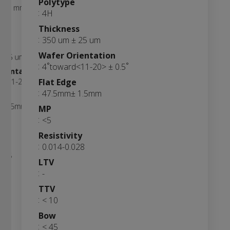
Polytype
50.0 mm
4H
e
Thickness
350 um ± 25 um
ss
Wafer Orientation
± 25 um
4˚toward<11-20> ± 0.5˚
rientation
d<11-20> ± 0.5˚
Flat Edge
47.5mm± 1.5mm
e
± 1.5mm
MP
<5
Resistivity
ity
0.014-0.028
.025
LTV
-
TTV
< 10
Bow
< 45