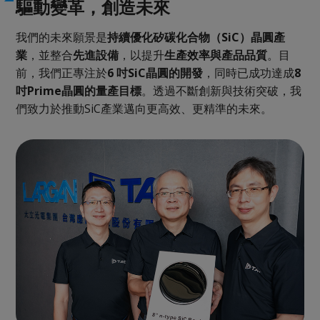
驅動變革，創造未來
我們的未來願景是
持續優化矽碳化合物（SiC）晶圓產
業
，並整合
先進設備
，以提升
生產效率與產品品質
。目
前，我們正專注於
6 吋SiC晶圓的開發
，同時已成功達成
8
吋Prime晶圓的量產目標
。透過不斷創新與技術突破，我
們致力於推動SiC產業邁向更高效、更精準的未來。