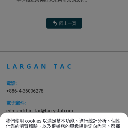
回上一頁
LARGAN TAC
電話:
+886-4-36006278
電子郵件:
edmundchin_tac@tacrystal.com
sales_tac@tacrystal.com
我們使用 cookies 以滿足基本功能、進行統計分析、個性
化您的瀏覽體驗，以及根據您的興趣提供定向內容。選擇