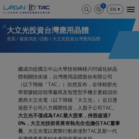
Cookie管理面板
0
EN
大立光投資台灣應用晶體
首頁
最新消息
活動
大立光投資台灣應用晶體
繼成功從國立中山大學技術轉移六吋碳化矽晶
體相關技術後，台灣應用晶體股份有限公司
（以下簡稱「TAC」）欣然宣布，全球精密光
學塑膠鏡頭領導廠商及智慧型手機主要鏡頭供
應商
大立光電
（以下簡稱「大立光」）近日透
過股子公司八方國際投資，入股子公司TAC。
大立光不僅成為TAC最大股東，持股超過7
0%，大立光技術長黃有執先生也擔任TAC董事
長
。大立光電以實際行動表達對TAC及新一代
半導體產業美好未來與前景的支持。